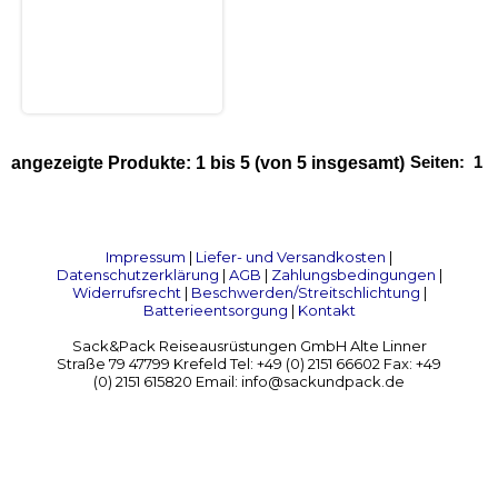
Seiten:
1
angezeigte Produkte:
1
bis
5
(von
5
insgesamt)
Impressum
|
Liefer- und Versandkosten
|
Datenschutzerklärung
|
AGB
|
Zahlungsbedingungen
|
Widerrufsrecht
|
Beschwerden/Streitschlichtung
|
Batterieentsorgung
|
Kontakt
Sack&Pack Reiseausrüstungen GmbH Alte Linner
Straße 79 47799 Krefeld Tel: +49 (0) 2151 66602 Fax: +49
(0) 2151 615820 Email: info@sackundpack.de