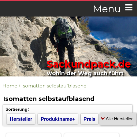
Menu
Sackundpack.de
wohin der Weg auch führt
Home
/
Isomatten selbstaufblasend
Isomatten selbstaufblasend
Sortierung:
Hersteller
Produktname+
Preis