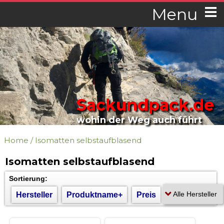
Menu
Sackundpack.de
wohin der Weg auch führt
Home
/
Isomatten selbstaufblasend
Isomatten selbstaufblasend
Sortierung:
Hersteller
Produktname+
Preis