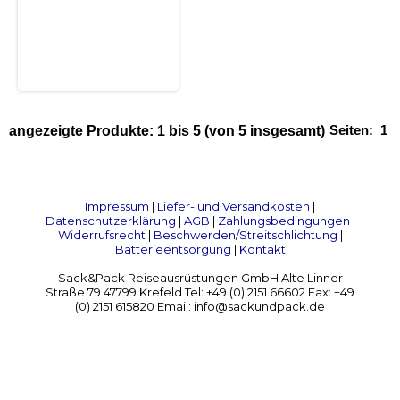
Seiten:
1
angezeigte Produkte:
1
bis
5
(von
5
insgesamt)
Impressum
|
Liefer- und Versandkosten
|
Datenschutzerklärung
|
AGB
|
Zahlungsbedingungen
|
Widerrufsrecht
|
Beschwerden/Streitschlichtung
|
Batterieentsorgung
|
Kontakt
Sack&Pack Reiseausrüstungen GmbH Alte Linner
Straße 79 47799 Krefeld Tel: +49 (0) 2151 66602 Fax: +49
(0) 2151 615820 Email: info@sackundpack.de