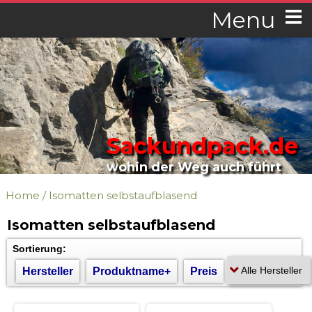
Menu
Sackundpack.de
wohin der Weg auch führt
Home
/
Isomatten selbstaufblasend
Isomatten selbstaufblasend
Sortierung:
Hersteller
Produktname+
Preis