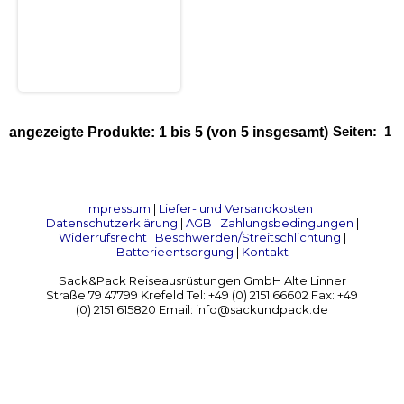
Seiten:
1
angezeigte Produkte:
1
bis
5
(von
5
insgesamt)
Impressum
|
Liefer- und Versandkosten
|
Datenschutzerklärung
|
AGB
|
Zahlungsbedingungen
|
Widerrufsrecht
|
Beschwerden/Streitschlichtung
|
Batterieentsorgung
|
Kontakt
Sack&Pack Reiseausrüstungen GmbH Alte Linner
Straße 79 47799 Krefeld Tel: +49 (0) 2151 66602 Fax: +49
(0) 2151 615820 Email: info@sackundpack.de