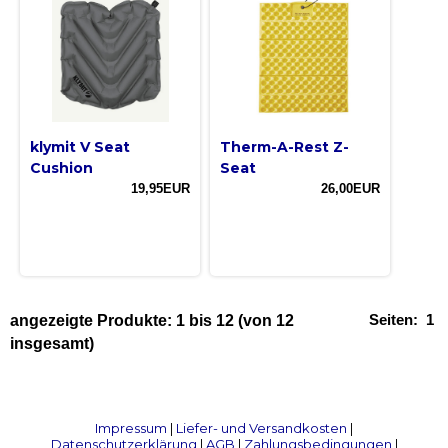
klymit V Seat
Therm-A-Rest Z-
Cushion
Seat
19,95EUR
26,00EUR
Seiten:
1
angezeigte Produkte:
1
bis
12
(von
12
insgesamt)
Impressum
|
Liefer- und Versandkosten
|
Datenschutzerklärung
|
AGB
|
Zahlungsbedingungen
|