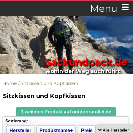
Menu
Sackundpack.de
wohin der Weg auch führt
Home
/
Sitzkissen und Kopfkissen
Sitzkissen und Kopfkissen
1 weiteres Produkt auf outdoor-outlet.de
Sortierung:
Hersteller
Produktname+
Preis