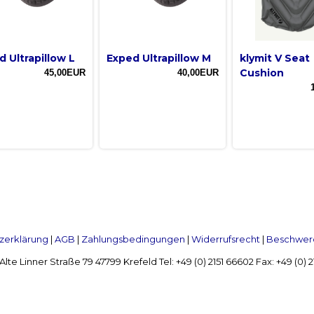
d Ultrapillow L
Exped Ultrapillow M
klymit V Seat
Cushion
45,00EUR
40,00EUR
zerklärung
|
AGB
|
Zahlungsbedingungen
|
Widerrufsrecht
|
Beschwerd
Linner Straße 79 47799 Krefeld Tel: +49 (0) 2151 66602 Fax: +49 (0)