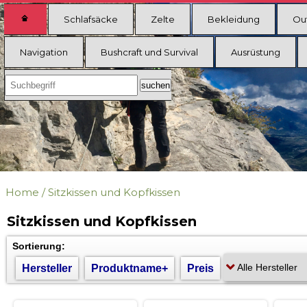
Schlafsäcke
Zelte
Bekleidung
Ou
Navigation
Bushcraft und Survival
Ausrüstung
Home
/
Sitzkissen und Kopfkissen
Sitzkissen und Kopfkissen
Sortierung:
Hersteller
Produktname+
Preis