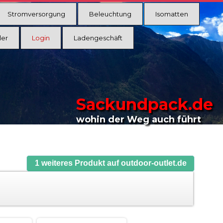
Stromversorgung
Beleuchtung
Isomatten
ler
Login
Ladengeschäft
Sackundpack.de
wohin der Weg auch führt
1 weiteres Produkt auf outdoor-outlet.de