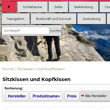
Schlafsäcke
Zelte
Bekleidung
Ou
Navigation
Bushcraft und Survival
Ausrüstung
Home
/
Sitzkissen und Kopfkissen
Sitzkissen und Kopfkissen
Sortierung:
Hersteller
Produktname+
Preis