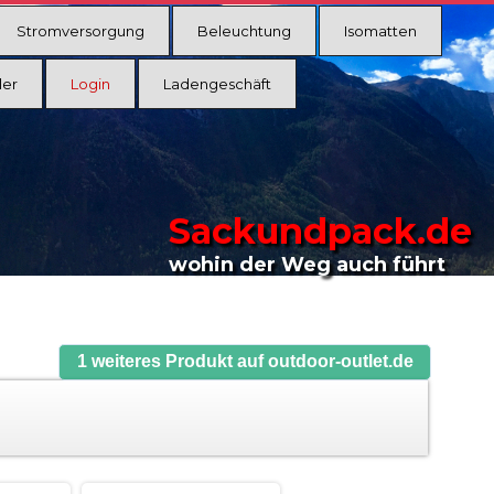
Stromversorgung
Beleuchtung
Isomatten
ler
Login
Ladengeschäft
Sackundpack.de
wohin der Weg auch führt
1 weiteres Produkt auf outdoor-outlet.de