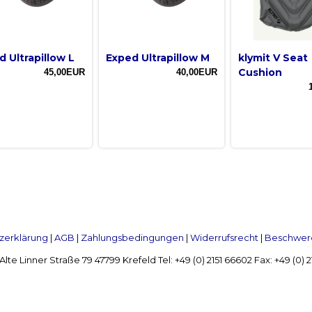
d Ultrapillow L
Exped Ultrapillow M
klymit V Seat
Cushion
45,00EUR
40,00EUR
zerklärung
|
AGB
|
Zahlungsbedingungen
|
Widerrufsrecht
|
Beschwerd
Linner Straße 79 47799 Krefeld Tel: +49 (0) 2151 66602 Fax: +49 (0)