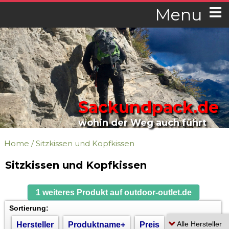
Menu
Sackundpack.de
wohin der Weg auch führt
Home
/
Sitzkissen und Kopfkissen
Sitzkissen und Kopfkissen
1 weiteres Produkt auf outdoor-outlet.de
Sortierung:
Hersteller
Produktname+
Preis