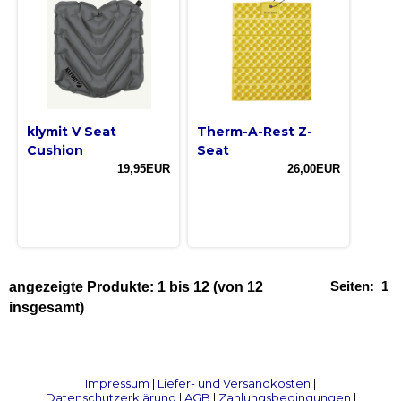
klymit V Seat
Therm-A-Rest Z-
Cushion
Seat
19,95EUR
26,00EUR
Seiten:
1
angezeigte Produkte:
1
bis
12
(von
12
insgesamt)
Impressum
|
Liefer- und Versandkosten
|
Datenschutzerklärung
|
AGB
|
Zahlungsbedingungen
|