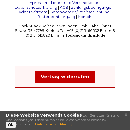
Impressum
|
Liefer- und Versandkosten
|
Datenschutzerklärung
|
AGB
|
Zahlungsbedingungen
|
Widerrufsrecht
|
Beschwerden/Streitschlichtung
|
Batterieentsorgung
|
Kontakt
Sack&Pack Reiseausrüstungen GmbH Alte Linner
Straße 79 47799 Krefeld Tel: +49 (0) 2151 66602 Fax: +49
(0) 2151 615820 Email: info@sackundpack.de
Vertrag widerrufen
x
Diese Website verwendt Cookies
zur Benutzerführung
und Webanalyse. Diese helfen dabei, diese Webseite besser zu
machen.
Datenschutzerklärung
OK