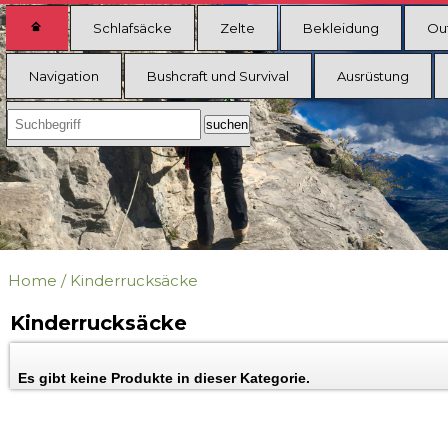
Schlafsäcke
Zelte
Bekleidung
Ou
Navigation
Bushcraft und Survival
Ausrüstung
Home
/
Kinderrucksäcke
Kinderrucksäcke
Es gibt keine Produkte in dieser Kategorie.