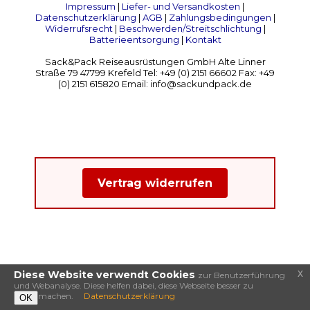
Impressum
|
Liefer- und Versandkosten
|
Datenschutzerklärung
|
AGB
|
Zahlungsbedingungen
|
Widerrufsrecht
|
Beschwerden/Streitschlichtung
|
Batterieentsorgung
|
Kontakt
Sack&Pack Reiseausrüstungen GmbH Alte Linner
Straße 79 47799 Krefeld Tel: +49 (0) 2151 66602 Fax: +49
(0) 2151 615820 Email: info@sackundpack.de
Vertrag widerrufen
x
Diese Website verwendt Cookies
zur Benutzerführung
und Webanalyse. Diese helfen dabei, diese Webseite besser zu
machen.
Datenschutzerklärung
OK