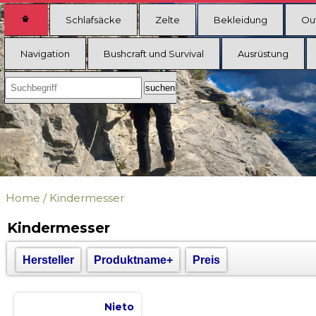
Schlafsäcke
Zelte
Bekleidung
Ou
Navigation
Bushcraft und Survival
Ausrüstung
Home
/
Kindermesser
Kindermesser
Hersteller
Produktname+
Preis
Nieto