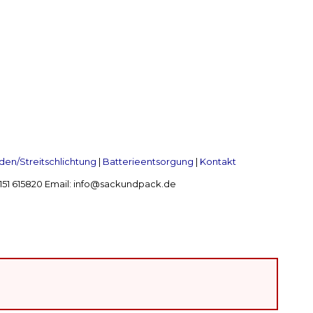
en/Streitschlichtung
|
Batterieentsorgung
|
Kontakt
 2151 615820 Email: info@sackundpack.de