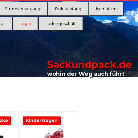
Stromversorgung
Beleuchtung
Isomatten
ler
Login
Ladengeschäft
Sackundpack.de
wohin der Weg auch führt
cke
Kindertragen