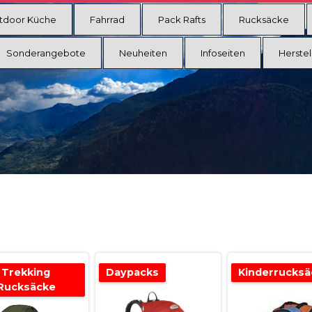
tdoor Küche
Fahrrad
Pack Rafts
Rucksäcke
Sonderangebote
Neuheiten
Infoseiten
Herstel
Trekking
Daypacks
Kinderrucksä
Rucksäcke