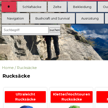
Schlafsäcke
Zelte
Bekleidung
Ou
Navigation
Bushcraft und Survival
Ausrüstung
Home
/
Rucksäcke
Rucksäcke
Ultraleicht
Kletter/Hochtouren
Rucksäcke
Rucksäcke