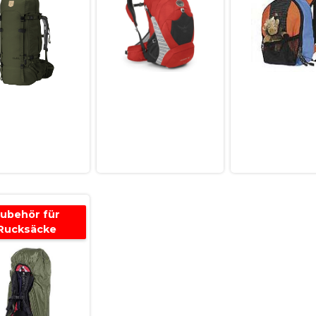
ubehör für
Rucksäcke