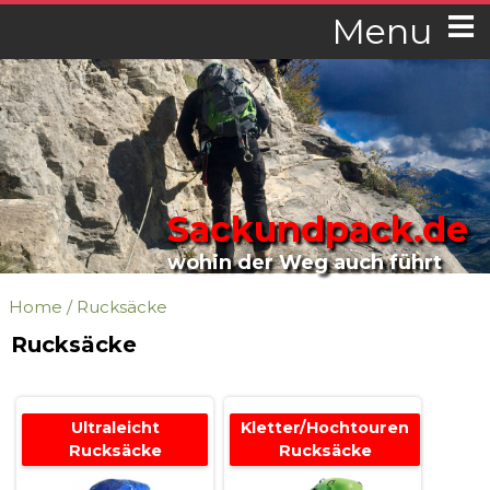
Menu
Sackundpack.de
wohin der Weg auch führt
Home
/
Rucksäcke
Rucksäcke
Ultraleicht
Kletter/Hochtouren
Rucksäcke
Rucksäcke