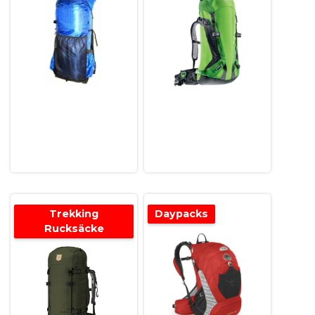
Trekking
Daypacks
Rucksäcke