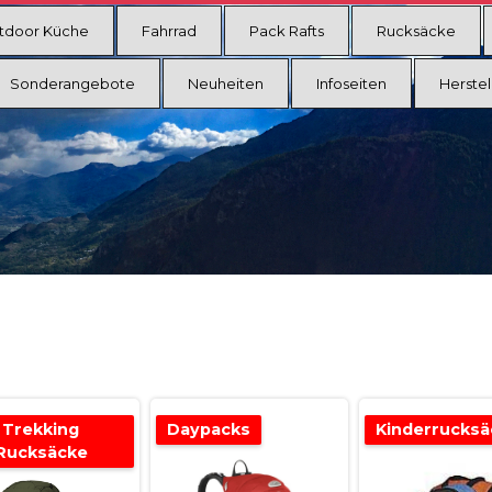
tdoor Küche
Fahrrad
Pack Rafts
Rucksäcke
Sonderangebote
Neuheiten
Infoseiten
Herstel
Trekking
Daypacks
Kinderrucksä
Rucksäcke