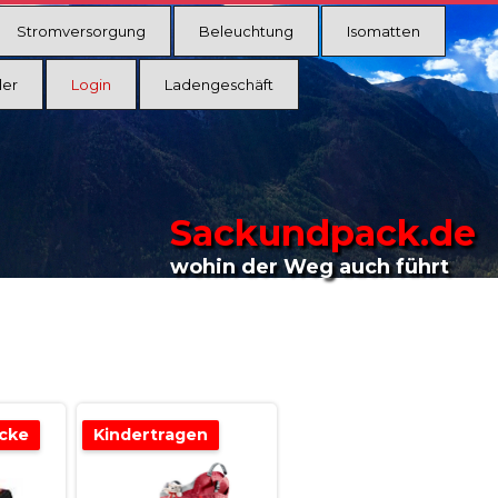
Stromversorgung
Beleuchtung
Isomatten
ler
Login
Ladengeschäft
Sackundpack.de
wohin der Weg auch führt
cke
Kindertragen