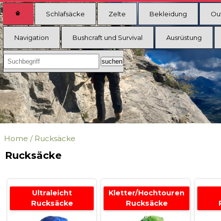
Schlafsäcke
Zelte
Bekleidung
Ou
Navigation
Bushcraft und Survival
Ausrüstung
Home
/
Rucksäcke
Rucksäcke
Ultraleicht
Kletter/Hochtouren
Rucksäcke
Rucksäcke