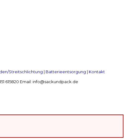
en/Streitschlichtung
|
Batterieentsorgung
|
Kontakt
 2151 615820 Email: info@sackundpack.de