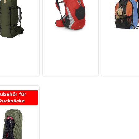
ubehör für
Rucksäcke