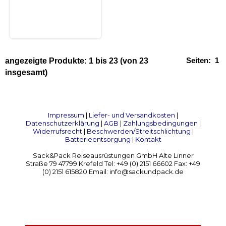
Seiten:
1
angezeigte Produkte:
1
bis
23
(von
23
insgesamt)
Impressum
|
Liefer- und Versandkosten
|
Datenschutzerklärung
|
AGB
|
Zahlungsbedingungen
|
Widerrufsrecht
|
Beschwerden/Streitschlichtung
|
Batterieentsorgung
|
Kontakt
Sack&Pack Reiseausrüstungen GmbH Alte Linner
Straße 79 47799 Krefeld Tel: +49 (0) 2151 66602 Fax: +49
(0) 2151 615820 Email: info@sackundpack.de