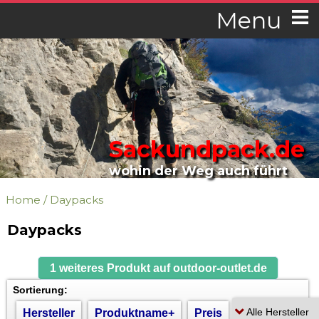
Menu
Sackundpack.de
wohin der Weg auch führt
Home
/
Daypacks
Daypacks
1 weiteres Produkt auf outdoor-outlet.de
Sortierung:
Hersteller
Produktname+
Preis