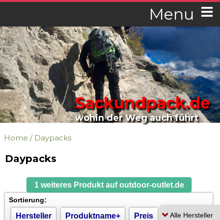
Menu
Sackundpack.de
wohin der Weg auch führt
Home
/
Daypacks
Daypacks
1 weiteres Produkt auf outdoor-outlet.de
Sortierung:
Hersteller
Produktname+
Preis