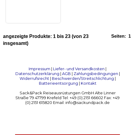
Seiten:
1
angezeigte Produkte:
1
bis
23
(von
23
insgesamt)
Impressum
|
Liefer- und Versandkosten
|
Datenschutzerklärung
|
AGB
|
Zahlungsbedingungen
|
Widerrufsrecht
|
Beschwerden/Streitschlichtung
|
Batterieentsorgung
|
Kontakt
Sack&Pack Reiseausrüstungen GmbH Alte Linner
Straße 79 47799 Krefeld Tel: +49 (0) 2151 66602 Fax: +49
(0) 2151 615820 Email: info@sackundpack.de