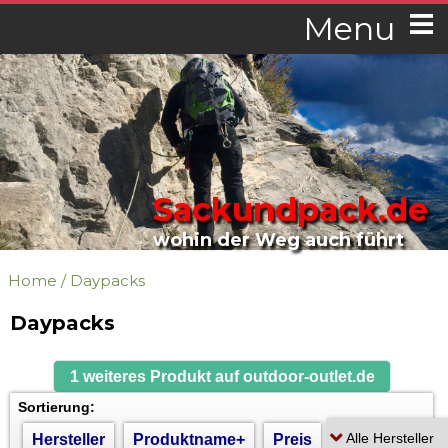
Menu
Sackundpack.de
wohin der Weg auch führt
Home
/
Daypacks
Daypacks
1 weiteres Produkt auf outdoor-outlet.de
Sortierung:
Hersteller
Produktname+
Preis