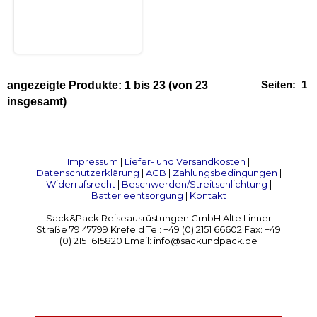
Seiten:
1
angezeigte Produkte:
1
bis
23
(von
23
insgesamt)
Impressum
|
Liefer- und Versandkosten
|
Datenschutzerklärung
|
AGB
|
Zahlungsbedingungen
|
Widerrufsrecht
|
Beschwerden/Streitschlichtung
|
Batterieentsorgung
|
Kontakt
Sack&Pack Reiseausrüstungen GmbH Alte Linner
Straße 79 47799 Krefeld Tel: +49 (0) 2151 66602 Fax: +49
(0) 2151 615820 Email: info@sackundpack.de