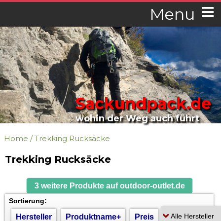
Menu
Sackundpack.de
wohin der Weg auch führt
Home
/
Trekking Rucksäcke
Trekking Rucksäcke
3 weitere Produkte auf outdoor-outlet.de
Sortierung:
Hersteller
Produktname+
Preis