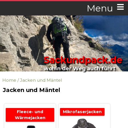
Menu
Sackundpack.de
wohin der Weg auch führt
Home
/
Jacken und Mäntel
Jacken und Mäntel
Fleece- und
Mikrofaserjacken
Wärmejacken