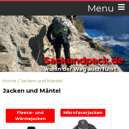
Menu
Sackundpack.de
wohin der Weg auch führt
Home
/
Jacken und Mäntel
Jacken und Mäntel
Fleece- und
Mikrofaserjacken
Wärmejacken