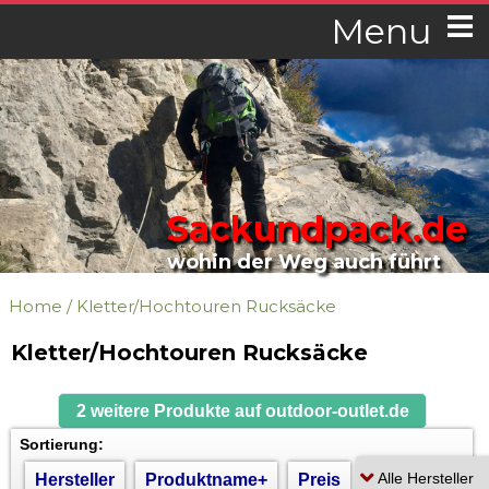
Menu
Sackundpack.de
wohin der Weg auch führt
Home
/
Kletter/Hochtouren Rucksäcke
Kletter/Hochtouren Rucksäcke
2 weitere Produkte auf outdoor-outlet.de
Sortierung:
Hersteller
Produktname+
Preis