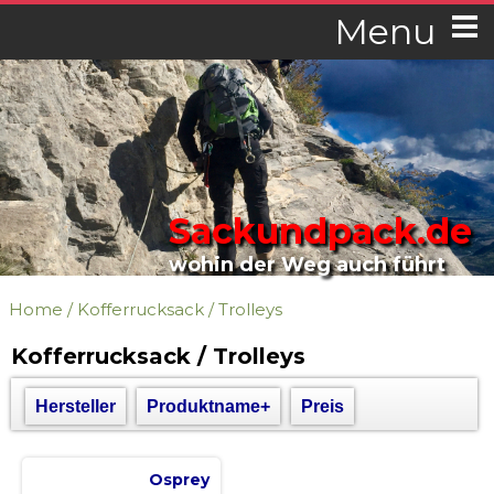
Menu
Sackundpack.de
wohin der Weg auch führt
Home
/
Kofferrucksack / Trolleys
Kofferrucksack / Trolleys
Hersteller
Produktname+
Preis
Osprey