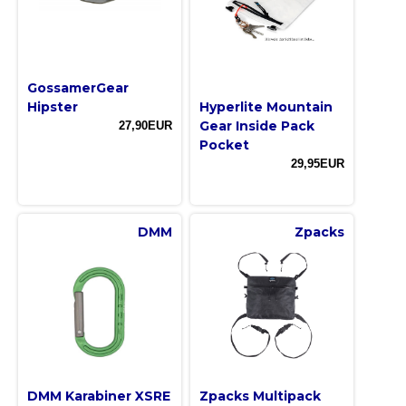
GossamerGear
Hipster
Hyperlite Mountain
Gear Inside Pack
27,90EUR
Pocket
29,95EUR
DMM
Zpacks
DMM Karabiner XSRE
Zpacks Multipack