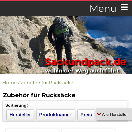
Menu
Sackundpack.de
wohin der Weg auch führt
Home
/
Zubehör für Rucksäcke
Zubehör für Rucksäcke
Sortierung:
Hersteller
Produktname+
Preis