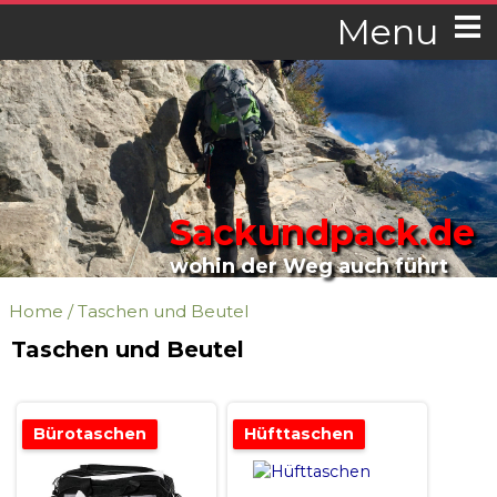
Menu
Sackundpack.de
wohin der Weg auch führt
Home
/
Taschen und Beutel
Taschen und Beutel
Bürotaschen
Hüfttaschen