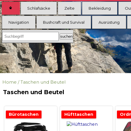
Schlafsäcke
Zelte
Bekleidung
Ou
Navigation
Bushcraft und Survival
Ausrüstung
Home
/
Taschen und Beutel
Taschen und Beutel
Bürotaschen
Hüfttaschen
Ordn