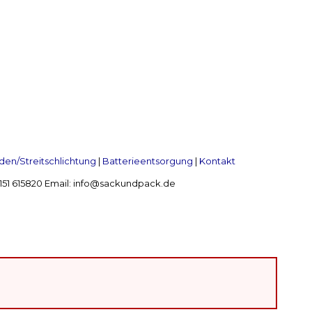
en/Streitschlichtung
|
Batterieentsorgung
|
Kontakt
 2151 615820 Email: info@sackundpack.de