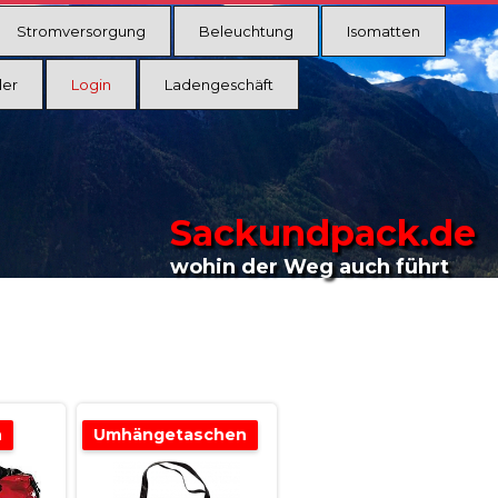
Stromversorgung
Beleuchtung
Isomatten
ler
Login
Ladengeschäft
Sackundpack.de
wohin der Weg auch führt
n
Umhängetaschen