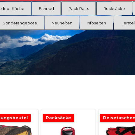
tdoor Küche
Fahrrad
Pack Rafts
Rucksäcke
Sonderangebote
Neuheiten
Infoseiten
Herstel
ungsbeutel
Packsäcke
Reisetasche