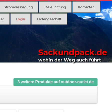
Stromversorgung
Beleuchtung
Isomatten
ler
Login
Ladengeschäft
Sackundpack.de
wohin der Weg auch führt
3 weitere Produkte auf outdoor-outlet.de