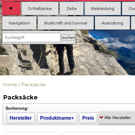
Schlafsäcke
Zelte
Bekleidung
Ou
Navigation
Bushcraft und Survival
Ausrüstung
Home
/
Packsäcke
Packsäcke
Sortierung:
Hersteller
Produktname+
Preis