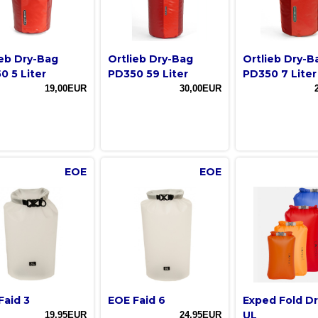
ieb Dry-Bag
Ortlieb Dry-Bag
Ortlieb Dry-B
0 5 Liter
PD350 59 Liter
PD350 7 Liter
19,00EUR
30,00EUR
EOE
EOE
Faid 3
EOE Faid 6
Exped Fold D
UL
19,95EUR
24,95EUR