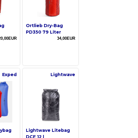
ag
Ortlieb Dry-Bag
PD350 79 Liter
20,00EUR
34,00EUR
Exped
Lightwave
rybag
Lightwave Litebag
DCF 12 l