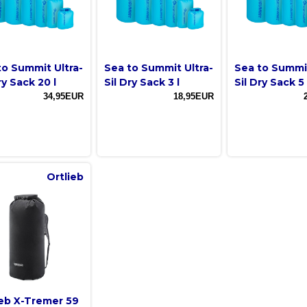
to Summit Ultra-
Sea to Summit Ultra-
Sea to Summit
ry Sack 20 l
Sil Dry Sack 3 l
Sil Dry Sack 5 
34,95EUR
18,95EUR
Ortlieb
ieb X-Tremer 59