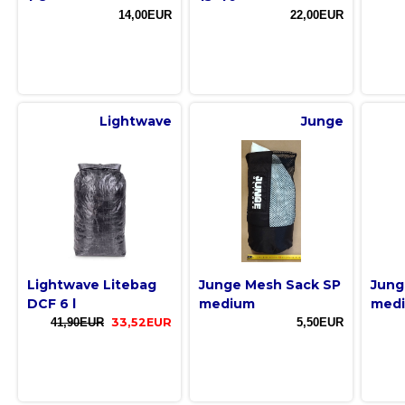
14,00EUR
22,00EUR
Lightwave
Junge
Lightwave Litebag
Junge Mesh Sack SP
Jung
DCF 6 l
medium
med
41,90EUR
33,52EUR
5,50EUR