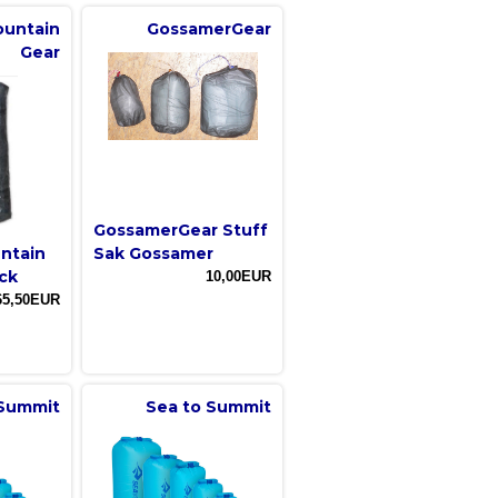
ountain
GossamerGear
Gear
GossamerGear Stuff
untain
Sak Gossamer
ck
10,00EUR
65,50EUR
 Summit
Sea to Summit