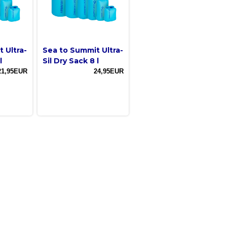
 Ultra-
Sea to Summit Ultra-
l
Sil Dry Sack 8 l
21,95EUR
24,95EUR