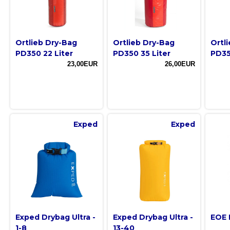
Ortlieb Dry-Bag
Ortlieb Dry-Bag
Ortl
PD350 22 Liter
PD350 35 Liter
PD35
23,00EUR
26,00EUR
Exped
Exped
Exped Drybag Ultra -
Exped Drybag Ultra -
EOE 
1-8
13-40