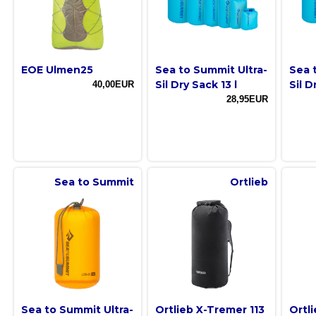
EOE Ulmen25
Sea to Summit Ultra-
Sea 
Sil Dry Sack 13 l
Sil D
40,00EUR
28,95EUR
Sea to Summit
Ortlieb
Sea to Summit Ultra-
Ortlieb X-Tremer 113
Ortl