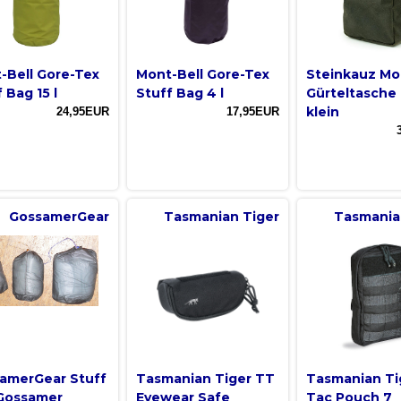
-Bell Gore-Tex
Mont-Bell Gore-Tex
Steinkauz Mo
 Bag 15 l
Stuff Bag 4 l
Gürteltasche
klein
24,95EUR
17,95EUR
GossamerGear
Tasmanian Tiger
Tasmania
amerGear Stuff
Tasmanian Tiger TT
Tasmanian Ti
Gossamer
Eyewear Safe
Tac Pouch 7