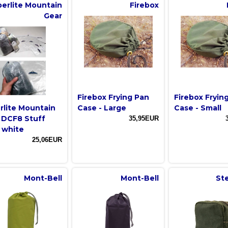
erlite Mountain
Firebox
Gear
Firebox Frying Pan
Firebox Fryin
rlite Mountain
Case - Large
Case - Small
 DCF8 Stuff
35,95EUR
 white
25,06EUR
Mont-Bell
Mont-Bell
St