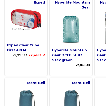
Exped
Hyperlite Mountain
Hyp
Gear
Exped Clear Cube
First Aid M
Hyperlite Mountain
Hype
Gear DCF8 Stuff
Gear
29,95EUR
22,46EUR
Sack green
Sack
25,06EUR
Mont-Bell
Mont-Bell