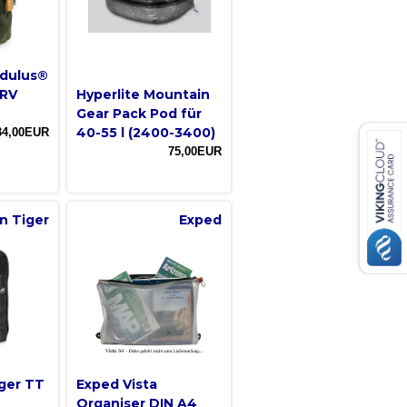
dulus®
 RV
Hyperlite Mountain
Gear Pack Pod für
40-55 l (2400-3400)
34,00EUR
75,00EUR
n Tiger
Exped
ger TT
Exped Vista
Organiser DIN A4