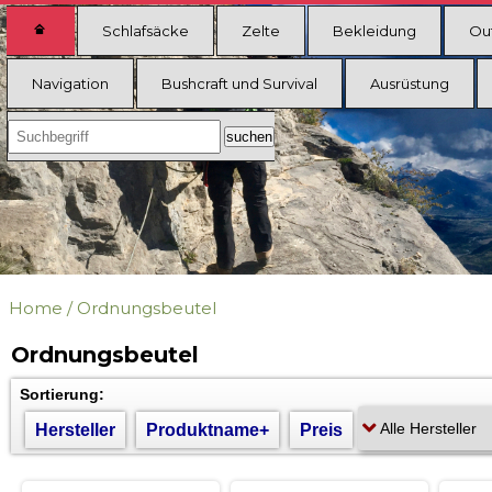
Schlafsäcke
Zelte
Bekleidung
Ou
Navigation
Bushcraft und Survival
Ausrüstung
Home
/
Ordnungsbeutel
Ordnungsbeutel
Sortierung:
Hersteller
Produktname+
Preis