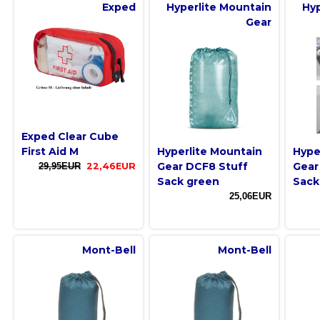
Exped
Hyperlite Mountain
Hyp
Gear
Exped Clear Cube
First Aid M
Hyperlite Mountain
Hype
Gear DCF8 Stuff
Gear
29,95EUR
22,46EUR
Sack green
Sack
25,06EUR
Mont-Bell
Mont-Bell