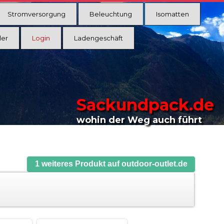
Stromversorgung
Beleuchtung
Isomatten
ler
Login
Ladengeschäft
Sackundpack.de
wohin der Weg auch führt
1 weiteres Produkt auf outdoor-outlet.de