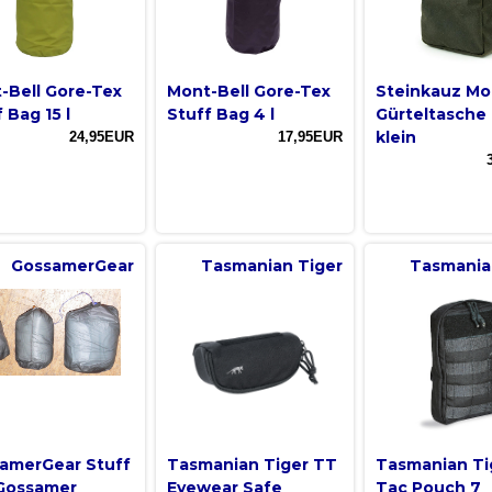
-Bell Gore-Tex
Mont-Bell Gore-Tex
Steinkauz Mo
 Bag 15 l
Stuff Bag 4 l
Gürteltasche
klein
24,95EUR
17,95EUR
GossamerGear
Tasmanian Tiger
Tasmania
amerGear Stuff
Tasmanian Tiger TT
Tasmanian Ti
Gossamer
Eyewear Safe
Tac Pouch 7