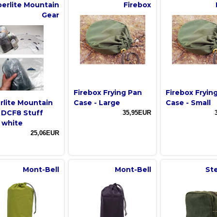
erlite Mountain
Firebox
Gear
Firebox Frying Pan
Firebox Fryin
rlite Mountain
Case - Large
Case - Small
 DCF8 Stuff
35,95EUR
 white
25,06EUR
Mont-Bell
Mont-Bell
St