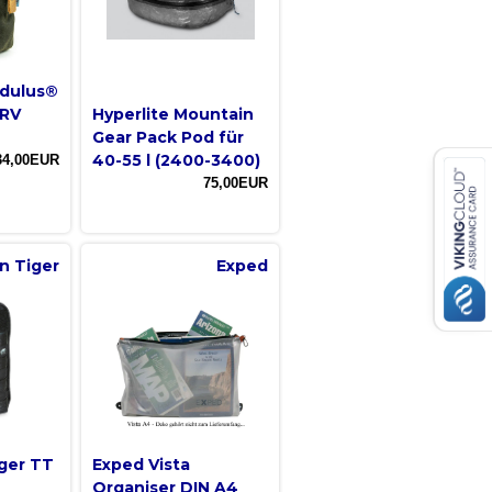
dulus®
 RV
Hyperlite Mountain
Gear Pack Pod für
40-55 l (2400-3400)
34,00EUR
75,00EUR
n Tiger
Exped
ger TT
Exped Vista
Organiser DIN A4