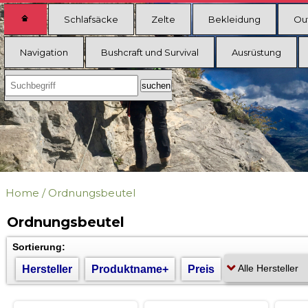
Schlafsäcke
Zelte
Bekleidung
Ou
Navigation
Bushcraft und Survival
Ausrüstung
Home
/
Ordnungsbeutel
Ordnungsbeutel
Sortierung:
Hersteller
Produktname+
Preis