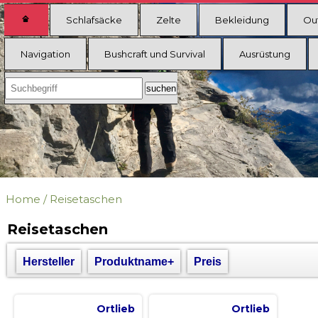
Schlafsäcke
Zelte
Bekleidung
Ou
Navigation
Bushcraft und Survival
Ausrüstung
Home
/
Reisetaschen
Reisetaschen
Hersteller
Produktname+
Preis
Ortlieb
Ortlieb