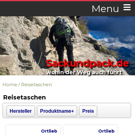
Menu
Sackundpack.de
wohin der Weg auch führt
Home
/
Reisetaschen
Reisetaschen
Hersteller
Produktname+
Preis
Ortlieb
Ortlieb