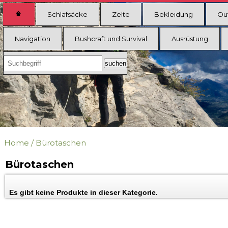
Schlafsäcke
Zelte
Bekleidung
Ou
Navigation
Bushcraft und Survival
Ausrüstung
Home
/
Bürotaschen
Bürotaschen
Es gibt keine Produkte in dieser Kategorie.