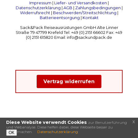
Impressum
|
Liefer- und Versandkosten
|
Datenschutzerklärung
|
AGB
|
Zahlungsbedingungen
|
Widerrufsrecht
|
Beschwerden/Streitschlichtung
|
Batterieentsorgung
|
Kontakt
Sack&Pack Reiseausrüstungen GmbH Alte Linner
Straße 79 47799 Krefeld Tel: +49 (0) 2151 66602 Fax: +49
(0) 2151 615820 Email: info@sackundpack.de
Vertrag widerrufen
x
Diese Website verwendt Cookies
zur Benutzerführung
und Webanalyse. Diese helfen dabei, diese Webseite besser zu
machen.
Datenschutzerklärung
OK