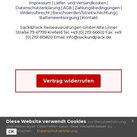
Impressum
|
Liefer- und Versandkosten
|
Datenschutzerklärung
|
AGB
|
Zahlungsbedingungen
|
Widerrufsrecht
|
Beschwerden/Streitschlichtung
|
Batterieentsorgung
|
Kontakt
Sack&Pack Reiseausrüstungen GmbH Alte Linner
Straße 79 47799 Krefeld Tel: +49 (0) 2151 66602 Fax: +49
(0) 2151 615820 Email: info@sackundpack.de
Vertrag widerrufen
x
Diese Website verwendt Cookies
zur Benutzerführung
und Webanalyse. Diese helfen dabei, diese Webseite besser zu
machen.
Datenschutzerklärung
OK