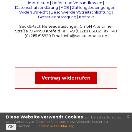
Impressum
|
Liefer- und Versandkosten
|
Datenschutzerklärung
|
AGB
|
Zahlungsbedingungen
|
Widerrufsrecht
|
Beschwerden/Streitschlichtung
|
Batterieentsorgung
|
Kontakt
Sack&Pack Reiseausrüstungen GmbH Alte Linner
Straße 79 47799 Krefeld Tel: +49 (0) 2151 66602 Fax: +49
(0) 2151 615820 Email: info@sackundpack.de
Vertrag widerrufen
x
Diese Website verwendt Cookies
zur Benutzerführung
und Webanalyse. Diese helfen dabei, diese Webseite besser zu
machen.
Datenschutzerklärung
OK