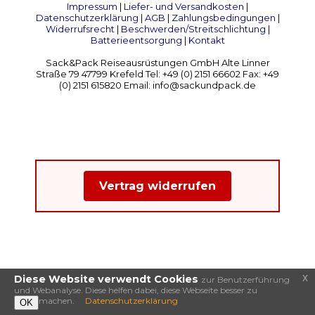
Impressum
|
Liefer- und Versandkosten
|
Datenschutzerklärung
|
AGB
|
Zahlungsbedingungen
|
Widerrufsrecht
|
Beschwerden/Streitschlichtung
|
Batterieentsorgung
|
Kontakt
Sack&Pack Reiseausrüstungen GmbH Alte Linner
Straße 79 47799 Krefeld Tel: +49 (0) 2151 66602 Fax: +49
(0) 2151 615820 Email: info@sackundpack.de
Vertrag widerrufen
x
Diese Website verwendt Cookies
zur Benutzerführung
und Webanalyse. Diese helfen dabei, diese Webseite besser zu
machen.
Datenschutzerklärung
OK