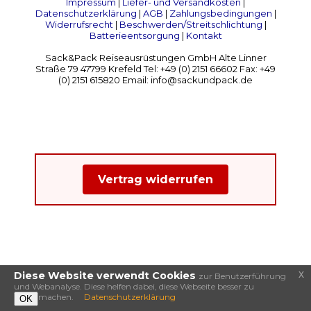
Impressum
|
Liefer- und Versandkosten
|
Datenschutzerklärung
|
AGB
|
Zahlungsbedingungen
|
Widerrufsrecht
|
Beschwerden/Streitschlichtung
|
Batterieentsorgung
|
Kontakt
Sack&Pack Reiseausrüstungen GmbH Alte Linner
Straße 79 47799 Krefeld Tel: +49 (0) 2151 66602 Fax: +49
(0) 2151 615820 Email: info@sackundpack.de
Vertrag widerrufen
x
Diese Website verwendt Cookies
zur Benutzerführung
und Webanalyse. Diese helfen dabei, diese Webseite besser zu
machen.
Datenschutzerklärung
OK