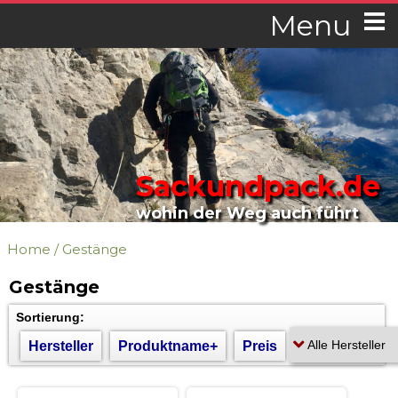
Menu
Sackundpack.de
wohin der Weg auch führt
Home
/
Gestänge
Gestänge
Sortierung:
Hersteller
Produktname+
Preis