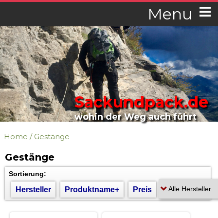
Menu
Sackundpack.de
wohin der Weg auch führt
Home
/
Gestänge
Gestänge
Sortierung:
Hersteller
Produktname+
Preis