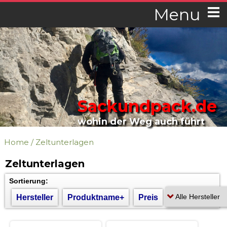
Menu
Sackundpack.de
wohin der Weg auch führt
Home
/
Zeltunterlagen
Zeltunterlagen
Sortierung:
Hersteller
Produktname+
Preis