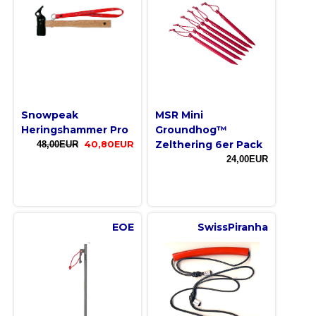
Snowpeak
MSR Mini
Heringshammer Pro
Groundhog™
Zelthering 6er Pack
48,00EUR
40,80EUR
24,00EUR
EOE
SwissPiranha