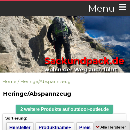
Menu
Sackundpack.de
wohin der Weg auch führt
Home
/
Heringe/Abspannzeug
Heringe/Abspannzeug
2 weitere Produkte auf outdoor-outlet.de
Sortierung:
Hersteller
Produktname+
Preis