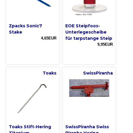
Zpacks Sonic7
EOE Steipfoos-
Stake
Unterlegescheibe
für tarpstange Steip
4,65EUR
9,95EUR
Toaks
SwissPiranha
Toaks Stift-Hering
SwissPiranha Swiss
Titanium
Piranha Hering