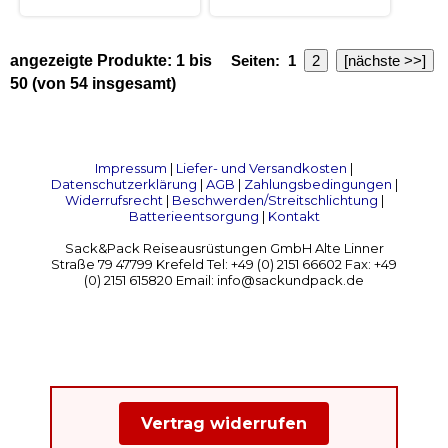
angezeigte Produkte:
1
bis
Seiten:
1
2
[nächste >>]
50
(von
54
insgesamt)
Impressum
|
Liefer- und Versandkosten
|
Datenschutzerklärung
|
AGB
|
Zahlungsbedingungen
|
Widerrufsrecht
|
Beschwerden/Streitschlichtung
|
Batterieentsorgung
|
Kontakt
Sack&Pack Reiseausrüstungen GmbH Alte Linner
Straße 79 47799 Krefeld Tel: +49 (0) 2151 66602 Fax: +49
(0) 2151 615820 Email: info@sackundpack.de
Vertrag widerrufen