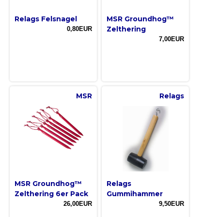
Relags Felsnagel
MSR Groundhog™
Zelthering
0,80EUR
7,00EUR
MSR
Relags
MSR Groundhog™
Relags
Zelthering 6er Pack
Gummihammer
26,00EUR
9,50EUR