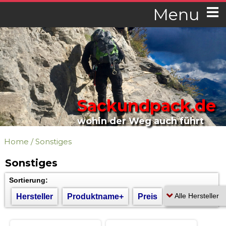
Menu
Sackundpack.de
wohin der Weg auch führt
Home
/
Sonstiges
Sonstiges
Sortierung:
Hersteller
Produktname+
Preis