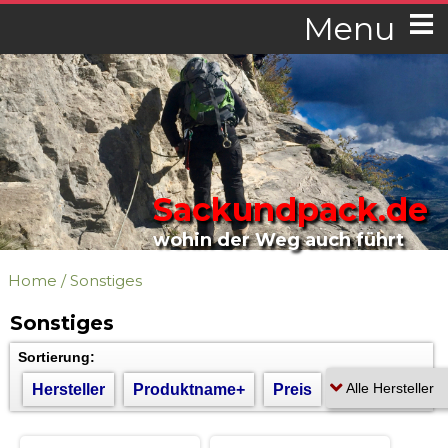
Menu
Sackundpack.de
wohin der Weg auch führt
Home
/
Sonstiges
Sonstiges
Sortierung:
Hersteller
Produktname+
Preis