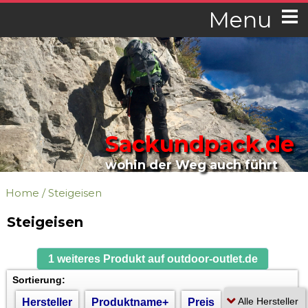
Menu
Sackundpack.de
wohin der Weg auch führt
Home
/
Steigeisen
Steigeisen
1 weiteres Produkt auf outdoor-outlet.de
Sortierung:
Hersteller
Produktname+
Preis