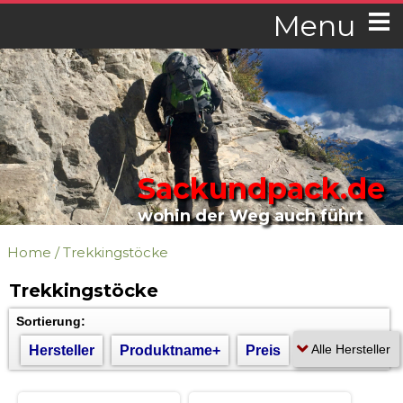
Menu
Sackundpack.de
wohin der Weg auch führt
Home
/
Trekkingstöcke
Trekkingstöcke
Sortierung:
Hersteller
Produktname+
Preis