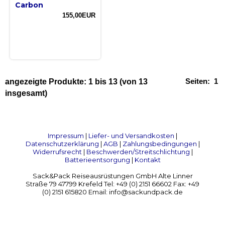
Carbon
155,00EUR
Seiten:
1
angezeigte Produkte:
1
bis
13
(von
13
insgesamt)
Impressum
|
Liefer- und Versandkosten
|
Datenschutzerklärung
|
AGB
|
Zahlungsbedingungen
|
Widerrufsrecht
|
Beschwerden/Streitschlichtung
|
Batterieentsorgung
|
Kontakt
Sack&Pack Reiseausrüstungen GmbH Alte Linner
Straße 79 47799 Krefeld Tel: +49 (0) 2151 66602 Fax: +49
(0) 2151 615820 Email: info@sackundpack.de