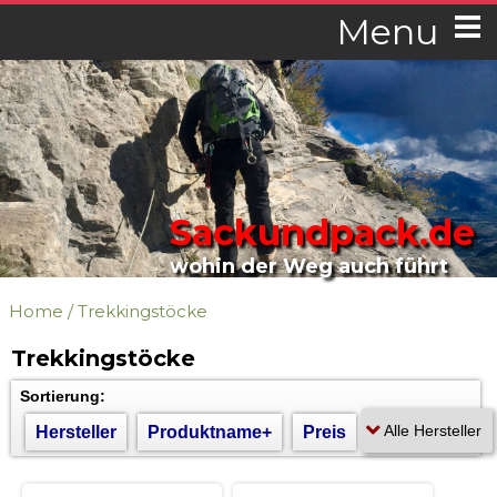
Menu
Sackundpack.de
wohin der Weg auch führt
Home
/
Trekkingstöcke
Trekkingstöcke
Sortierung:
Hersteller
Produktname+
Preis