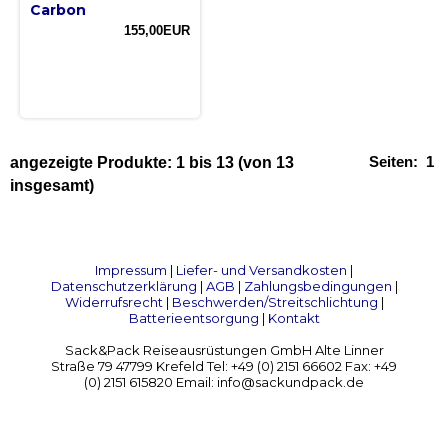
Carbon
155,00EUR
Seiten:
1
angezeigte Produkte:
1
bis
13
(von
13
insgesamt)
Impressum
|
Liefer- und Versandkosten
|
Datenschutzerklärung
|
AGB
|
Zahlungsbedingungen
|
Widerrufsrecht
|
Beschwerden/Streitschlichtung
|
Batterieentsorgung
|
Kontakt
Sack&Pack Reiseausrüstungen GmbH Alte Linner
Straße 79 47799 Krefeld Tel: +49 (0) 2151 66602 Fax: +49
(0) 2151 615820 Email: info@sackundpack.de