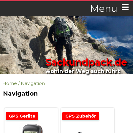
Menu
Sackundpack.de
wohin der Weg auch führt
Home
/
Navigation
Navigation
GPS Geräte
GPS Zubehör