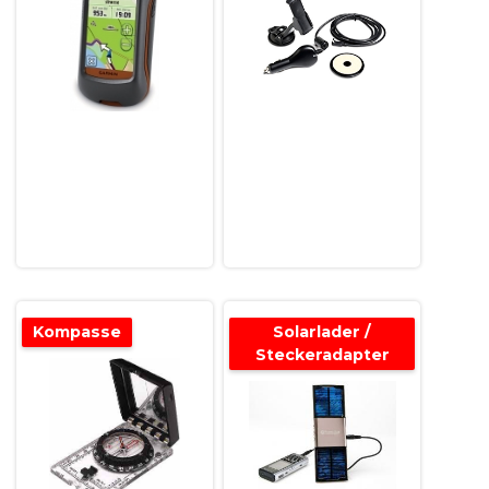
Kompasse
Solarlader /
Steckeradapter