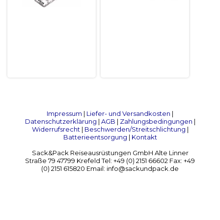
Impressum
|
Liefer- und Versandkosten
|
Datenschutzerklärung
|
AGB
|
Zahlungsbedingungen
|
Widerrufsrecht
|
Beschwerden/Streitschlichtung
|
Batterieentsorgung
|
Kontakt
Sack&Pack Reiseausrüstungen GmbH Alte Linner
Straße 79 47799 Krefeld Tel: +49 (0) 2151 66602 Fax: +49
(0) 2151 615820 Email: info@sackundpack.de