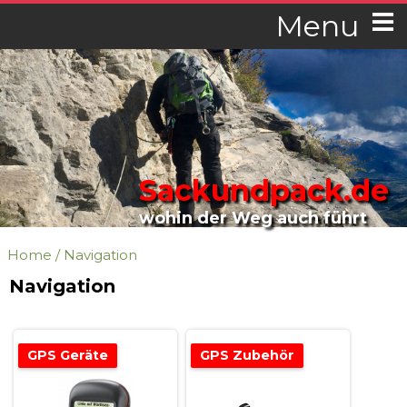
Menu
Sackundpack.de
wohin der Weg auch führt
Home
/
Navigation
Navigation
GPS Geräte
GPS Zubehör