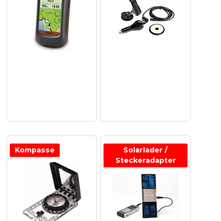
Kompasse
Solarlader /
Steckeradapter