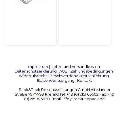
Impressum
|
Liefer- und Versandkosten
|
Datenschutzerklärung
|
AGB
|
Zahlungsbedingungen
|
Widerrufsrecht
|
Beschwerden/Streitschlichtung
|
Batterieentsorgung
|
Kontakt
Sack&Pack Reiseausrüstungen GmbH Alte Linner
Straße 79 47799 Krefeld Tel: +49 (0) 2151 66602 Fax: +49
(0) 2151 615820 Email: info@sackundpack.de