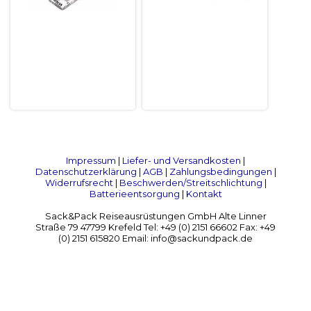
Impressum
|
Liefer- und Versandkosten
|
Datenschutzerklärung
|
AGB
|
Zahlungsbedingungen
|
Widerrufsrecht
|
Beschwerden/Streitschlichtung
|
Batterieentsorgung
|
Kontakt
Sack&Pack Reiseausrüstungen GmbH Alte Linner
Straße 79 47799 Krefeld Tel: +49 (0) 2151 66602 Fax: +49
(0) 2151 615820 Email: info@sackundpack.de