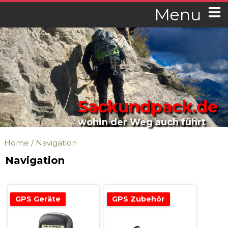
Menu
Sackundpack.de
wohin der Weg auch führt
Home
/
Navigation
Navigation
GPS Geräte
GPS Zubehör