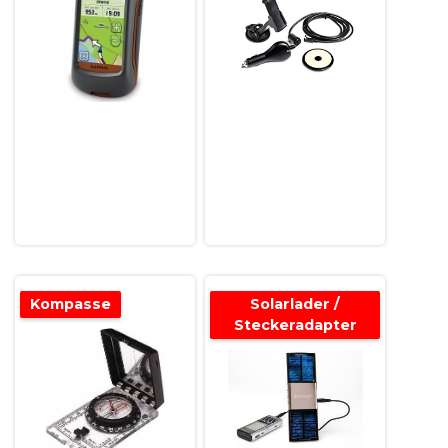
Kompasse
Solarlader /
Steckeradapter