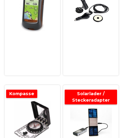
Kompasse
Solarlader /
Steckeradapter