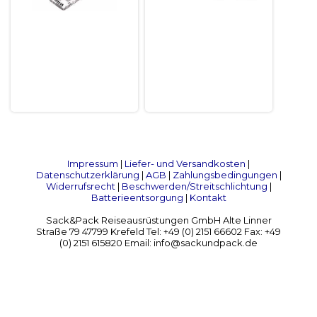
Impressum
|
Liefer- und Versandkosten
|
Datenschutzerklärung
|
AGB
|
Zahlungsbedingungen
|
Widerrufsrecht
|
Beschwerden/Streitschlichtung
|
Batterieentsorgung
|
Kontakt
Sack&Pack Reiseausrüstungen GmbH Alte Linner
Straße 79 47799 Krefeld Tel: +49 (0) 2151 66602 Fax: +49
(0) 2151 615820 Email: info@sackundpack.de