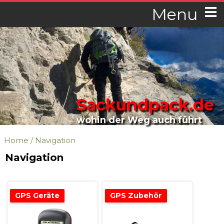
Menu
Sackundpack.de
wohin der Weg auch führt
Home
/
Navigation
Navigation
GPS Geräte
GPS Zubehör