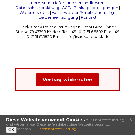
Impressum
|
Liefer- und Versandkosten
|
Datenschutzerklärung
|
AGB
|
Zahlungsbedingungen
|
Widerrufsrecht
|
Beschwerden/Streitschlichtung
|
Batterieentsorgung
|
Kontakt
Sack&Pack Reiseausrüstungen GmbH Alte Linner
Straße 79 47799 Krefeld Tel: +49 (0) 2151 66602 Fax: +49
(0) 2151 615820 Email: info@sackundpack.de
Vertrag widerrufen
x
Diese Website verwendt Cookies
zur Benutzerführung
und Webanalyse. Diese helfen dabei, diese Webseite besser zu
machen.
Datenschutzerklärung
OK